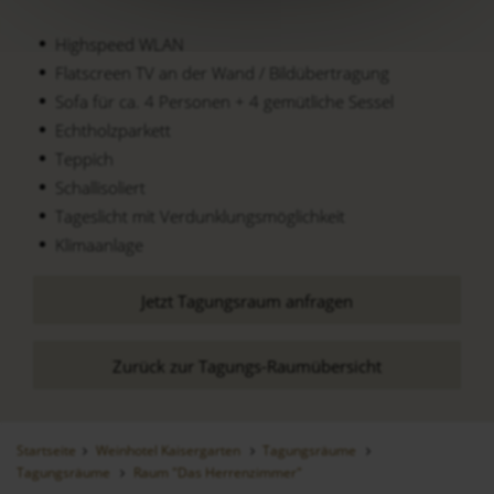
Highspeed WLAN
Flatscreen TV an der Wand / Bildübertragung
Sofa für ca. 4 Personen + 4 gemütliche Sessel
Echtholzparkett
Teppich
Schallisoliert
Tageslicht mit Verdunklungsmöglichkeit
Klimaanlage
Jetzt Tagungsraum anfragen
Zurück zur Tagungs-Raumübersicht
Startseite
Weinhotel Kaisergarten
Tagungsräume
Tagungsräume
Raum "Das Herrenzimmer"