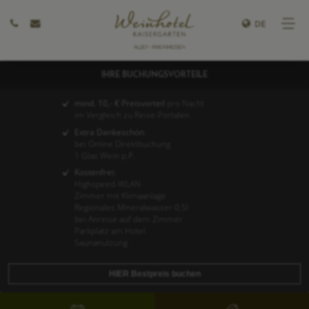
DE
IHRE BUCHUNGSVORTEILE
mind. 10,- € Preisvorteil
pro Nacht
im Vergleich zu Reise-Portalen
Extra Dankeschön
bei Online Direktbuchung
1 Glas Wein p.P.
Kostenfrei:
Highspeed-WLAN
Zimmer mit Klimaanlage
Regionales Mineralwasser 0,5l
bei Anreise auf dem Zimmer
Parkplatz am Hotel
Saunanutzung
HIER Bestpreis buchen