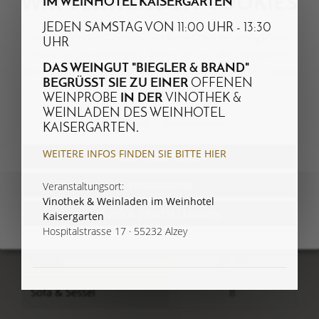
WIR VERWENDEN COOKIES
IM WEINHOTEL KAISERGARTEN
JEDEN SAMSTAG VON 11:00 UHR - 13:30
Wir verwenden Cookies, um Ihnen den bestmöglichen
UHR
Service zu gewährleisten. Wenn Sie auf "alle akzeptieren"
DAS WEINGUT "BIEGLER & BRAND"
klicken, erklären Sie sich mit der Verwendung von Cookies
BEGRÜSST SIE ZU EINER
OFFENEN
einverstanden.
WEINPROBE
IN DER
VINOTHEK &
WEINLADEN DES WEINHOTEL
Impressum
Datenschutz
KAISERGARTEN
.
WEITERE INFOS FINDEN SIE BITTE HIER
ALLE AKZEPTIEREN
VERWEIGERN
Veranstaltungsort:
Vinothek & Weinladen im Weinhotel
INFO & EINSTELLUNGEN
Raumdetails, Kapazitäten & Ausstattung
Kaisergarten
Hospitalstrasse 17
· 55232 Alzey
Größe
26 m²
Sofa & Sessel
8