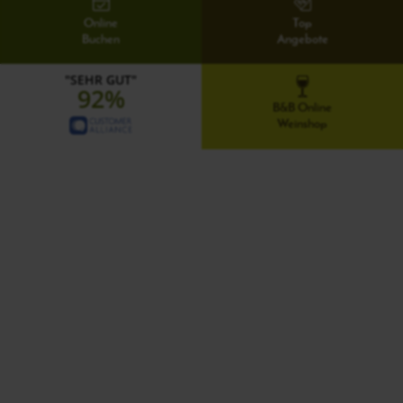
Online
Top
Buchen
Angebote
"SEHR GUT"
92%
B&B Online
Weinshop