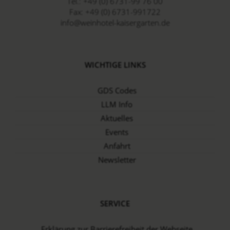
Tel.:
+49 (0) 6731-99 76 00
Fax:
+49 (0) 6731-991722
info@weinhotel-kaisergarten.de
WICHTIGE LINKS
GDS Codes
LLM Info
Aktuelles
Events
Anfahrt
Newsletter
SERVICE
Erklärung zur Barrierefreiheit der Webseite