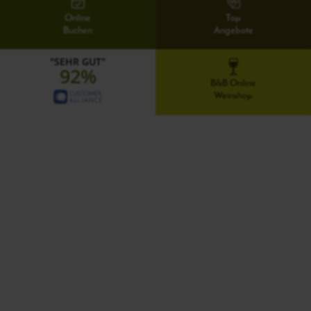
Online
Top
Buchen
Angebote
"SEHR GUT"
92%
B&B Online
Weinshop