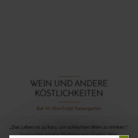
WEIN UND ANDERE
KÖSTLICHKEITEN
Bar im Weinhotel Kaisergarten
„Das Leben ist zu kurz, um schlechten Wein zu trinken.“
,
fand schon Johann Wolfgang von Goethe. Wein