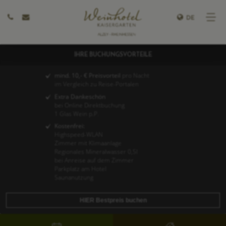
DE
IHRE BUCHUNGSVORTEILE
mind. 10,- € Preisvorteil
pro Nacht
im Vergleich zu Reise-Portalen
Extra Dankeschön
bei Online Direktbuchung
1 Glas Wein p.P.
Kostenfrei:
Highspeed-WLAN
Zimmer mit Klimaanlage
Regionales Mineralwasser 0,5l
bei Anreise auf dem Zimmer
Parkplatz am Hotel
Saunanutzung
HIER Bestpreis buchen