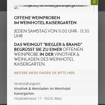
begeistert und fasziniert die Menschen schon seit
Jahrhunderten. Wein ist
Faszination und Mythos,
Naturprodukt und Vielfalt.
Und er ist der Inbegriff für
OFFENE WEINPROBEN
Gemütlichkeit. So wie unsere Weinbar. Hier können Sie in
WIR VERWENDEN COOKIES
IM WEINHOTEL KAISERGARTEN
aller rheinhessischen Gemütlichkeit unsere Weine
probieren, sich Ihren Cocktail mixen lassen und Ihren
JEDEN SAMSTAG VON 11:00 UHR - 13:30
Wir verwenden Cookies, um Ihnen den bestmöglichen
Feierabend natürlich auch mit einem kühlen Blonden
UHR
Service zu gewährleisten. Wenn Sie auf "alle akzeptieren"
krönen.
DAS WEINGUT "BIEGLER & BRAND"
klicken, erklären Sie sich mit der Verwendung von Cookies
Wünschen Sie sich was!
BEGRÜSST SIE ZU EINER
OFFENEN
einverstanden.
WEINPROBE
IN DER
VINOTHEK &
WEINLADEN DES WEINHOTEL
Impressum
Datenschutz
KAISERGARTEN
.
WEITERE INFOS FINDEN SIE BITTE HIER
ALLE AKZEPTIEREN
VERWEIGERN
Veranstaltungsort:
Vinothek & Weinladen im Weinhotel
INFO & EINSTELLUNGEN
Kaisergarten
nächster
vo
Hospitalstrasse 17
· 55232 Alzey