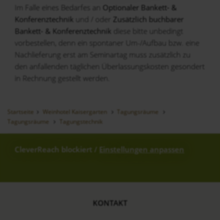
Im Falle eines Bedarfes an
Optionaler Bankett- &
Konferenztechnik
und / oder
Zusätzlich buchbarer
Bankett- & Konferenztechnik
diese bitte unbedingt
vorbestellen, denn ein spontaner Um-/Aufbau bzw. eine
Nachlieferung erst am Seminartag muss zusätzlich zu
den anfallenden täglichen Überlassungskosten gesondert
in Rechnung gestellt werden.
Startseite
Weinhotel Kaisergarten
Tagungsräume
Tagungsräume
Tagungstechnik
CleverReach blockiert
/
Einstellungen anpassen
KONTAKT