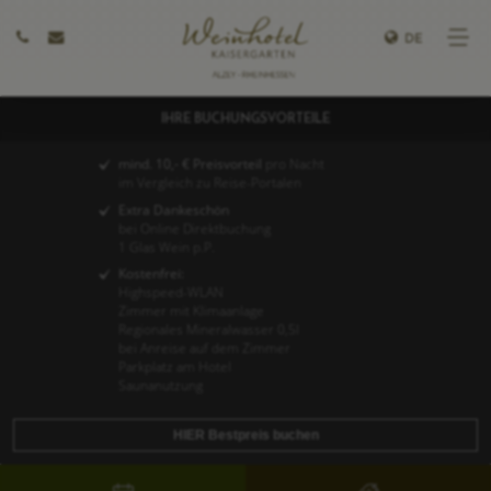
DE
IHRE BUCHUNGSVORTEILE
mind. 10,- € Preisvorteil
pro Nacht
im Vergleich zu Reise-Portalen
Extra Dankeschön
bei Online Direktbuchung
1 Glas Wein p.P.
Kostenfrei:
Highspeed-WLAN
Zimmer mit Klimaanlage
Regionales Mineralwasser 0,5l
bei Anreise auf dem Zimmer
Parkplatz am Hotel
Saunanutzung
HIER Bestpreis buchen