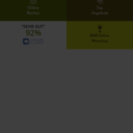
Online
Top
Buchen
Angebote
"SEHR GUT"
92%
B&B Online
Weinshop