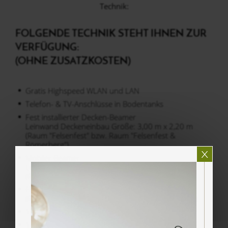
Technik:
FOLGENDE TECHNIK STEHT IHNEN ZUR
VERFÜGUNG:
(OHNE ZUSATZKOSTEN)
Gratis Highspeed WLAN und LAN
Telefon- & TV-Anschlüsse in Bodentanks
Fest installierter Decken-Beamer
Leinwand Deckeneinbau Größe: 3,00 m x 2,20 m
(Raum "Felsenfest" bzw. Raum "Felsenfest &
Römerberg")
Mobiler Beamer
Leinwand Deckeneinbau Größe: 2,20 m x 1,65 m
(Raum Römerberg)
Flatscreen TV
(Raum Klassik im 1. OG bzw. Herrenzimmer im EG)
1 Flipchart inklusive 1 Block Papier
1 Pinnwand