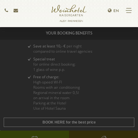
EN
YOUR BOOKING BENEFITS
Save at least 10,- €
per night
compared to online travel agencies
Special treat
for online direct booking:
1 glass of wine p.p.
Free of charge:
High-speed WI-FI
Rooms with air conditioning
Regional mineral water 0,5l
on arrival in the room
Parking at the Hotel
Use of Hotel Sauna
BOOK HERE for the best price